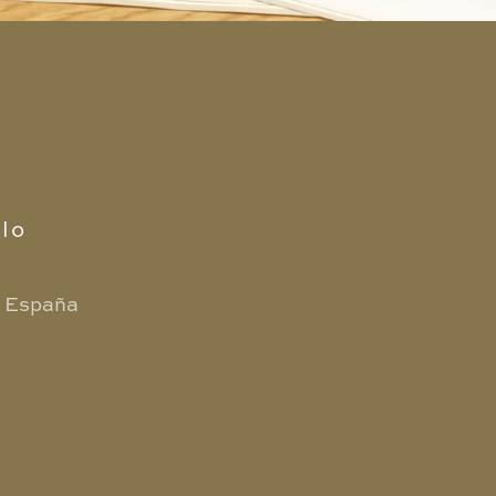
lo
)
España