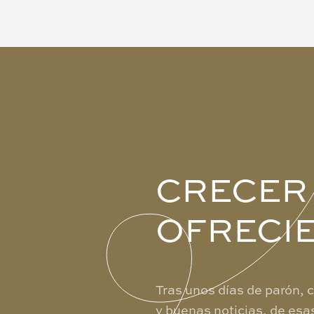
CRECER
OFRECI
Tras unos días de parón, 
y buenas noticias, de esa