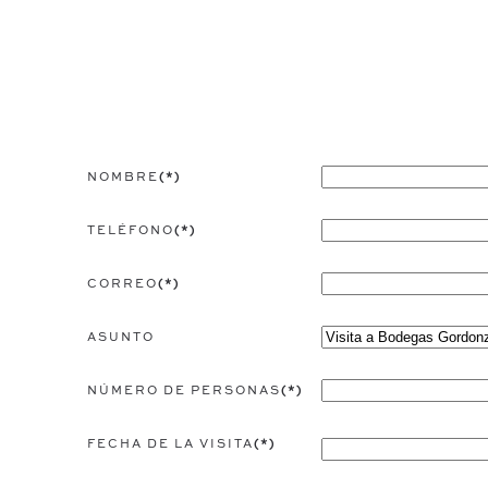
Rellena el formulario para visitar la bodega,
NOMBRE
(*)
TELÉFONO
(*)
CORREO
(*)
ASUNTO
NÚMERO DE PERSONAS
(*)
FECHA DE LA VISITA
(*)