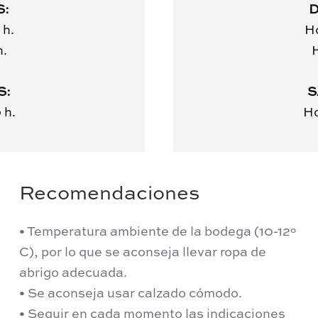
S:
D
 h.
Ho
h.
H
S:
S
 h.
Ho
Recomendaciones
• Temperatura ambiente de la bodega (10-12º
C), por lo que se aconseja llevar ropa de
abrigo adecuada.
• Se aconseja usar calzado cómodo.
• Seguir en cada momento las indicaciones