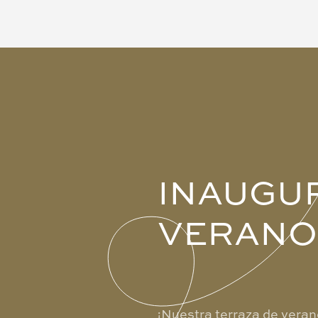
INAUGU
VERANO
¡Nuestra terraza de veran