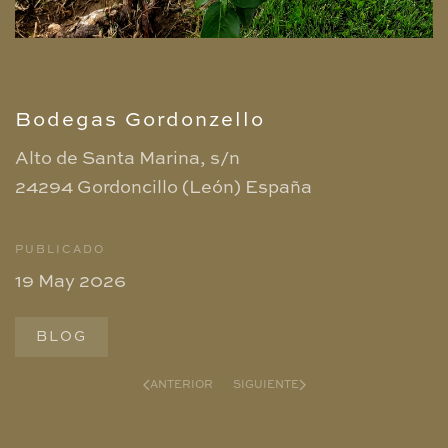
Bodegas Gordonzello
Alto de Santa Marina, s/n
24294 Gordoncillo (León)
España
PUBLICADO
19 May 2026
BLOG
ANTERIOR
SIGUIENTE