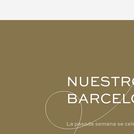
NUESTR
BARCEL
La pasada semana se cele